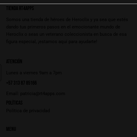
TIENDA RT4APPS
Somos una tienda de héroes de Heroclix y ya sea que estés
dando tus primeros pasos en el emocionante mundo de
Heroclix o seas un veterano coleccionista en busca de esa
figura especial, ¡estamos aquí para ayudarte!
ATENCIÓN
Lunes a viernes 9am a 7pm
+57 313 87 85166
Email:
patricia@rt4apps.com
POLÍTICAS
Política de privacidad
MENU