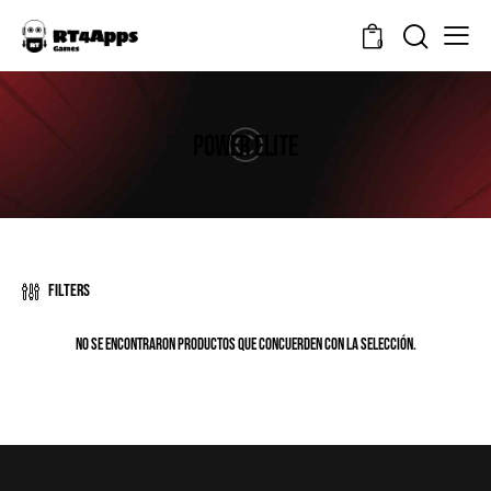
0
POWER ELITE
Filters
No se encontraron productos que concuerden con la selección.