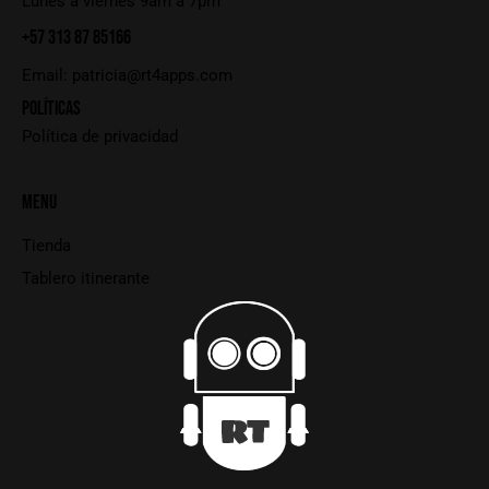
Lunes a viernes 9am a 7pm
+57 313 87 85166
Email:
patricia@rt4apps.com
POLÍTICAS
Política de privacidad
MENU
Tienda
Tablero itinerante