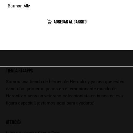
Batman Ally
AGREGAR AL CARRITO
TIENDA RT4APPS
Somos una tienda de héroes de Heroclix y ya sea que estés
dando tus primeros pasos en el emocionante mundo de
Heroclix o seas un veterano coleccionista en busca de esa
figura especial, ¡estamos aquí para ayudarte!
ATENCIÓN