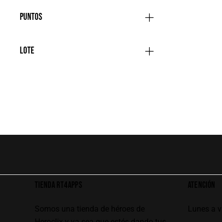
Puntos
Lote
TIENDA RT4APPS
ATENCIÓN
Somos una tienda de héroes de
Lunes a 
Heroclix y ya sea que estés dando tus