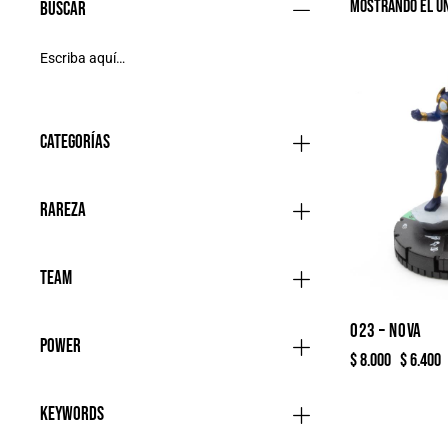
Mostrando el ún
Buscar
-20%
Categorías
Rareza
Team
023 – NOVA
Power
$
8.000
$
6.400
Keywords