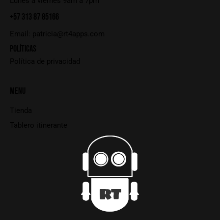
Lunes a viernes 9am a 7pm
+57 313 87 85166
Email:
patricia@rt4apps.com
POLÍTICAS
Política de privacidad
MENU
Tienda
Tablero itinerante