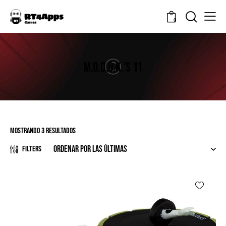
0
M.O.D.O.K.'S 11
Mostrando 3 resultados
Filters
-20%