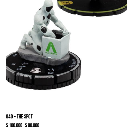
040 – THE SPOT
$
100.000
$
80.000