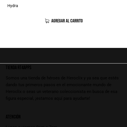
Hydra
AGREGAR AL CARRITO
TIENDA RT4APPS
Somos una tienda de héroes de Heroclix y ya sea que estés
dando tus primeros pasos en el emocionante mundo de
Heroclix o seas un veterano coleccionista en busca de esa
figura especial, ¡estamos aquí para ayudarte!
ATENCIÓN