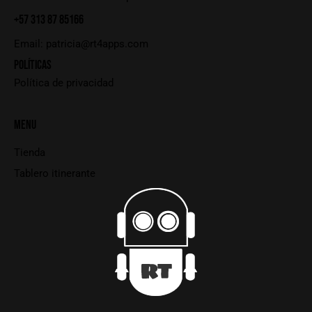
+57 313 87 85166
Email:
patricia@rt4apps.com
POLÍTICAS
Política de privacidad
MENU
Tienda
Tablero itinerante