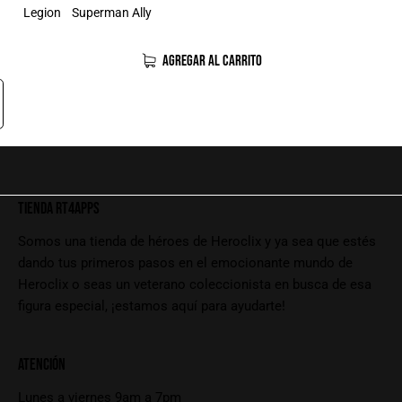
Legion
Superman Ally
AGREGAR AL CARRITO
TIENDA RT4APPS
Somos una tienda de héroes de Heroclix y ya sea que estés
dando tus primeros pasos en el emocionante mundo de
Heroclix o seas un veterano coleccionista en busca de esa
figura especial, ¡estamos aquí para ayudarte!
ATENCIÓN
Lunes a viernes 9am a 7pm