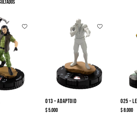
sultados
R
013 – ADAPTOID
025 – L
$
5.000
$
8.000