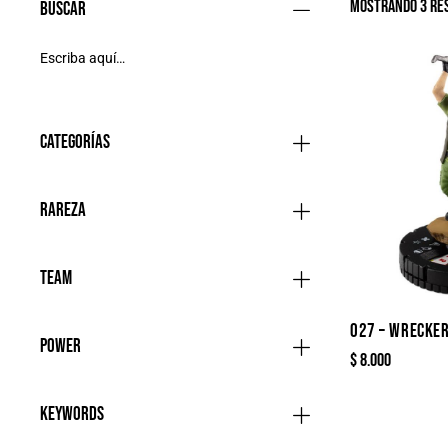
Mostrando 3 re
Buscar
Categorías
Rareza
Team
027 – WRECKE
Power
$
8.000
Keywords