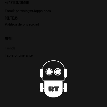
+57 313 87 85166
Email:
patricia@rt4apps.com
POLÍTICAS
Política de privacidad
MENU
Tienda
Tablero itinerante