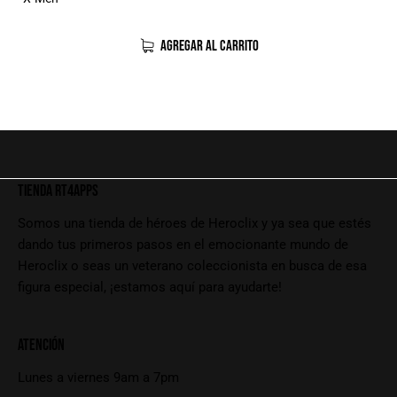
AGREGAR AL CARRITO
TIENDA RT4APPS
Somos una tienda de héroes de Heroclix y ya sea que estés
dando tus primeros pasos en el emocionante mundo de
Heroclix o seas un veterano coleccionista en busca de esa
figura especial, ¡estamos aquí para ayudarte!
ATENCIÓN
Lunes a viernes 9am a 7pm