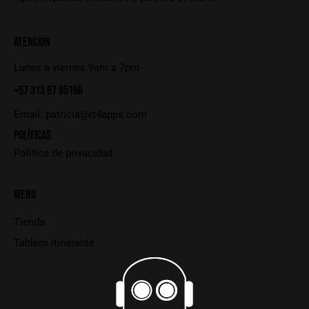
ATENCIÓN
Lunes a viernes 9am a 7pm
+57 313 87 85166
Email:
patricia@rt4apps.com
POLÍTICAS
Política de privacidad
MENU
Tienda
Tablero itinerante