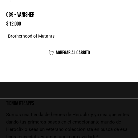
039 – VANISHER
$
12.000
Brotherhood of Mutants
AGREGAR AL CARRITO
TIENDA RT4APPS
Somos una tienda de héroes de Heroclix y ya sea que estés
dando tus primeros pasos en el emocionante mundo de
Heroclix o seas un veterano coleccionista en busca de esa
figura especial, ¡estamos aquí para ayudarte!