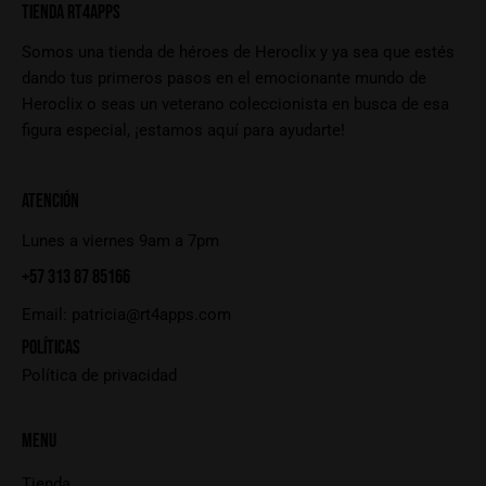
TIENDA RT4APPS
Somos una tienda de héroes de Heroclix y ya sea que estés
dando tus primeros pasos en el emocionante mundo de
Heroclix o seas un veterano coleccionista en busca de esa
figura especial, ¡estamos aquí para ayudarte!
ATENCIÓN
Lunes a viernes 9am a 7pm
+57 313 87 85166
Email:
patricia@rt4apps.com
POLÍTICAS
Política de privacidad
MENU
Tienda