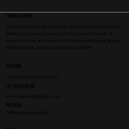
TIENDA RT4APPS
Somos una tienda de héroes de Heroclix y ya sea que estés
dando tus primeros pasos en el emocionante mundo de
Heroclix o seas un veterano coleccionista en busca de esa
figura especial, ¡estamos aquí para ayudarte!
ATENCIÓN
Lunes a viernes 9am a 7pm
+57 313 87 85166
Email:
patricia@rt4apps.com
POLÍTICAS
Política de privacidad