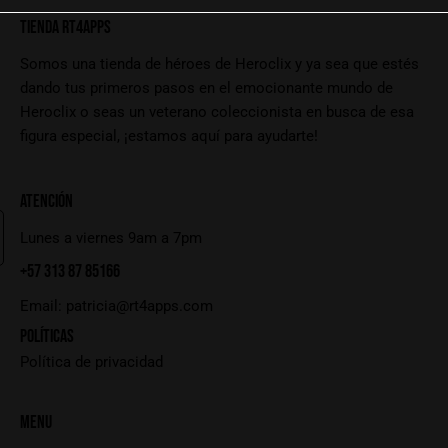
TIENDA RT4APPS
Somos una tienda de héroes de Heroclix y ya sea que estés
dando tus primeros pasos en el emocionante mundo de
Heroclix o seas un veterano coleccionista en busca de esa
figura especial, ¡estamos aquí para ayudarte!
ATENCIÓN
Lunes a viernes 9am a 7pm
+57 313 87 85166
Email:
patricia@rt4apps.com
POLÍTICAS
Política de privacidad
MENU