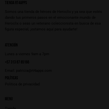
TIENDA RT4APPS
Somos una tienda de héroes de Heroclix y ya sea que estés
dando tus primeros pasos en el emocionante mundo de
Heroclix o seas un veterano coleccionista en busca de esa
figura especial, ¡estamos aquí para ayudarte!
ATENCIÓN
Lunes a viernes 9am a 7pm
+57 313 87 85166
Email:
patricia@rt4apps.com
POLÍTICAS
Política de privacidad
MENU
Tienda