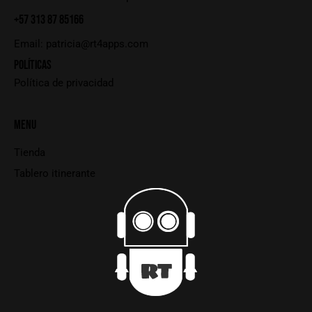
+57 313 87 85166
Email:
patricia@rt4apps.com
POLÍTICAS
Política de privacidad
MENU
Tienda
Tablero itinerante