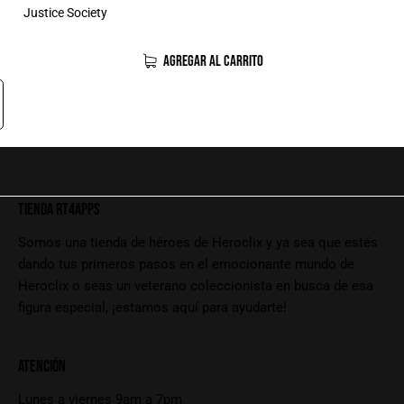
Justice Society
AGREGAR AL CARRITO
TIENDA RT4APPS
Somos una tienda de héroes de Heroclix y ya sea que estés
dando tus primeros pasos en el emocionante mundo de
Heroclix o seas un veterano coleccionista en busca de esa
figura especial, ¡estamos aquí para ayudarte!
ATENCIÓN
Lunes a viernes 9am a 7pm