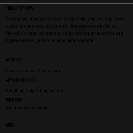
TIENDA RT4APPS
Somos una tienda de héroes de Heroclix y ya sea que estés
dando tus primeros pasos en el emocionante mundo de
Heroclix o seas un veterano coleccionista en busca de esa
figura especial, ¡estamos aquí para ayudarte!
ATENCIÓN
Lunes a viernes 9am a 7pm
+57 313 87 85166
Email:
patricia@rt4apps.com
POLÍTICAS
Política de privacidad
MENU