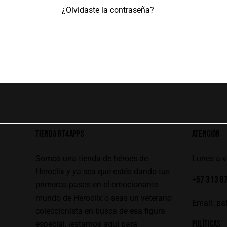
¿Olvidaste la contraseña?
TIENDA RT4APPS
ATENCIÓN
Somos una tienda de héroes de
Lunes a 
Heroclix y ya sea que estés dando tus
+57 313 8
primeros pasos en el emocionante
mundo de Heroclix o seas un veterano
Email:
pa
coleccionista en busca de esa figura
POLÍTICAS
especial, ¡estamos aquí para