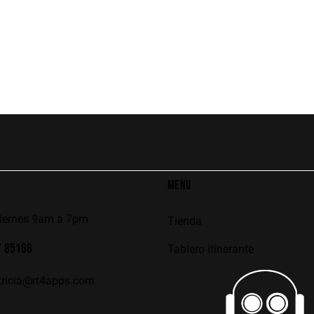
MENU
viernes 9am a 7pm
Tienda
7 85166
Tablero itinerante
tricia@rt4apps.com