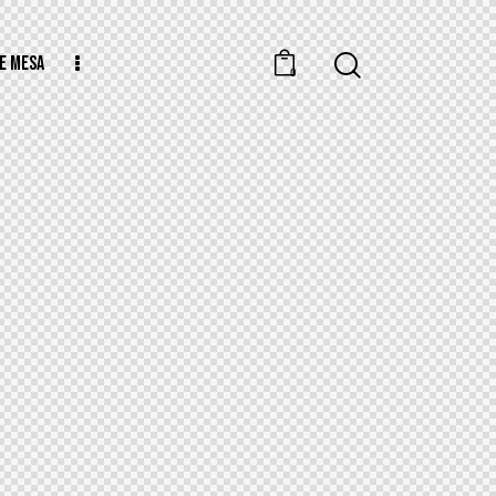
E MESA
0